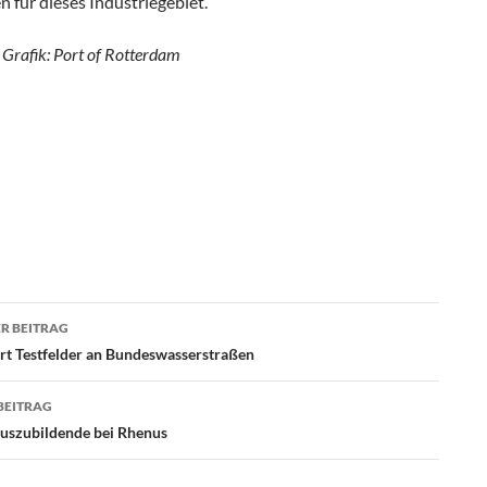
 für dieses Industriegebiet.
 Grafik: Port of Rotterdam
R BEITRAG
agsnavigation
rt Testfelder an Bundeswasserstraßen
BEITRAG
uszubildende bei Rhenus