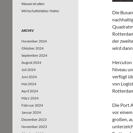
Wasserstraßen
Wirtschaftsfaktor Hafen
Die Busan
nachhalti
Quadratme
ARCHIV
Rotterdame
der zweit
November 2024
wird dann
Oktober 2024
September 2024
Hercuton 
August 2024
Niveau un
Juli 2024
verfügt ü
Juni 2024
von Logis
Mai 2024
Rotterda
April 2024
März 2024
Die Port 
Februar 2024
vor einem 
Januar 2024
großen, a
Dezember 2023
unterzeic
November 2023