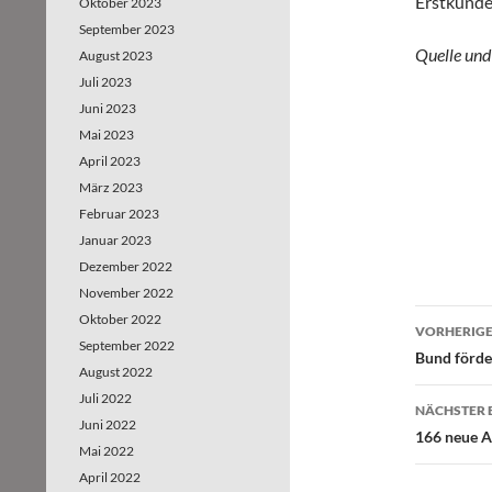
Erstkunden
Oktober 2023
September 2023
Quelle und
August 2023
Juli 2023
Juni 2023
Mai 2023
April 2023
März 2023
Februar 2023
Januar 2023
Dezember 2022
November 2022
Oktober 2022
VORHERIGE
September 2022
Beitr
Bund förde
August 2022
Juli 2022
NÄCHSTER 
Juni 2022
166 neue A
Mai 2022
April 2022