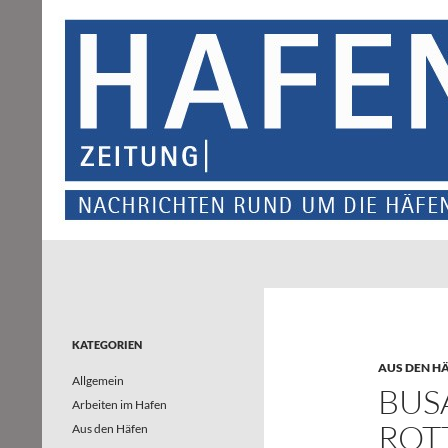
Suchen
Hafenzeitung
Nachrichten rund um die Häfen und
Wasserstraßen in Nordrhein-
Westfalen – und darüber hinaus
KATEGORIEN
AUS DEN H
Allgemein
BUS
Arbeiten im Hafen
ROT
Aus den Häfen