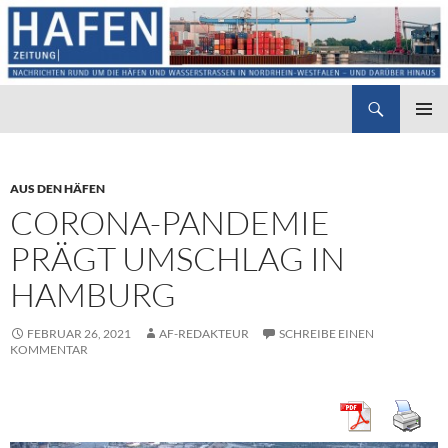
Suchen
Hafenzeitung
ZUM
PRIMÄR
INHALT
MENÜ
SPRINGEN
AUS DEN HÄFEN
CORONA-PANDEMIE
PRÄGT UMSCHLAG IN
HAMBURG
FEBRUAR 26, 2021
AF-REDAKTEUR
SCHREIBE EINEN
KOMMENTAR