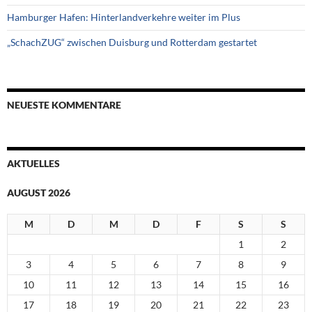
Hamburger Hafen: Hinterlandverkehre weiter im Plus
„SchachZUG“ zwischen Duisburg und Rotterdam gestartet
NEUESTE KOMMENTARE
AKTUELLES
AUGUST 2026
M
D
M
D
F
S
S
1
2
3
4
5
6
7
8
9
10
11
12
13
14
15
16
17
18
19
20
21
22
23