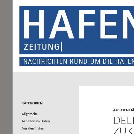
Suchen
Hafenzeitung
Nachrichten rund um die Häfen und
Wasserstraßen in Nordrhein-
Westfalen – und darüber hinaus
KATEGORIEN
AUS DEN H
Allgemein
DELT
Arbeiten im Hafen
ZUK
Aus den Häfen