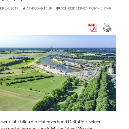
R 14, 2017
AF-REDAKTEUR
SCHREIBE EINEN KOMMENTAR
iesem Jahr blieb der Hafenverbund DeltaPort seiner
 treu und nahm nun zum 5. Mal auf dem Weseler