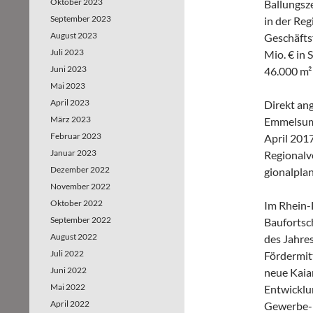
Oktober 2023
Ballungsze
September 2023
in der Reg
August 2023
Geschäfts
Juli 2023
Mio. € in 
Juni 2023
46.000 m² 
Mai 2023
April 2023
Direkt an
März 2023
Emmelsum 
Februar 2023
April 201
Januar 2023
Regionalv
Dezember 2022
gionalpla
November 2022
Oktober 2022
Im Rhein-
September 2022
Baufortsc
August 2022
des Jahres
Juli 2022
Fördermitt
Juni 2022
neue Kaia
Mai 2022
Entwicklun
April 2022
Gewerbe- 