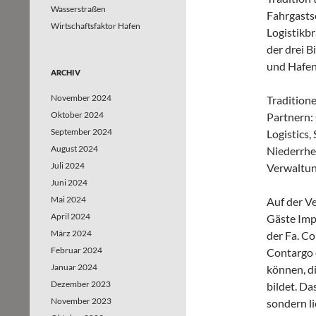
Wasserstraßen
Fahrgastsc
Wirtschaftsfaktor Hafen
Logistikbr
der drei 
und Hafe
ARCHIV
November 2024
Tradition
Oktober 2024
Partnern:
September 2024
Logistics,
August 2024
Niederrhei
Juli 2024
Verwaltun
Juni 2024
Mai 2024
Auf der Ve
April 2024
Gäste Imp
März 2024
der Fa. C
Februar 2024
Contargo 
Januar 2024
können, d
Dezember 2023
bildet. Da
November 2023
sondern li