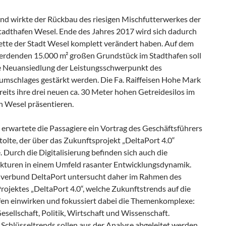
end wirkte der Rückbau des riesigen Mischfutterwerkes der
adthafen Wesel. Ende des Jahres 2017 wird sich dadurch
uette der Stadt Wesel komplett verändert haben. Auf dem
werdenden 15.000 m² großen Grundstück im Stadthafen soll
e Neuansiedlung der Leistungsschwerpunkt des
umschlages gestärkt werden. Die Fa. Raiffeisen Hohe Mark
eits ihre drei neuen ca. 30 Meter hohen Getreidesilos im
n Wesel präsentieren.
 erwartete die Passagiere ein Vortrag des Geschäftsführers
olte, der über das Zukunftsprojekt „DeltaPort 4.0“
. Durch die Digitalisierung befinden sich auch die
kturen in einem Umfeld rasanter Entwicklungsdynamik.
verbund DeltaPort untersucht daher im Rahmen des
rojektes „DeltaPort 4.0“, welche Zukunftstrends auf die
en einwirken und fokussiert dabei die Themenkomplexe:
sellschaft, Politik, Wirtschaft und Wissenschaft.
Schlüsseltrends sollen aus der Analyse abgeleitet werden,