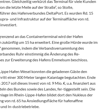
ntren. Gleichzeitig verkürzt das Terminal für viele Kunden
ion die letzte Meile auf der Straße“, so Stolte,
führer des Hafenverbundes DeltaPort. Es wurden Rd. 15
Supra- und Infrastruktur auf der Terminalfläche von rd.
investiert.
grenzend an das Containerterminal wird der Hafen
zukünftig um 15 ha erweitert. Eine große Hürde wurde im
7 genommen, indem die Verbandsversammlung des
erbandes Ruhr einstimmig die Änderung des Re-
nes zur Erweiterung des Hafens Emmelsum beschloss.
Lippe Hafen Wesel konnten die geladenen Gäste den
hritt einer 300 Meter langen Kaianlage begutachten. Ende
 2017 soll dieses Invest von rd. 9 Mio. €, u.a. finanziert aus
eln des Bundes sowie des Landes, fer-tiggestellt sein. Die
nlage im Rhein-Lippe-Hafen bildet dort den Nukleus der
g von rd. 65 ha Ansiedlungsfläche für hafenaffine
und In-dustriebetriebe.