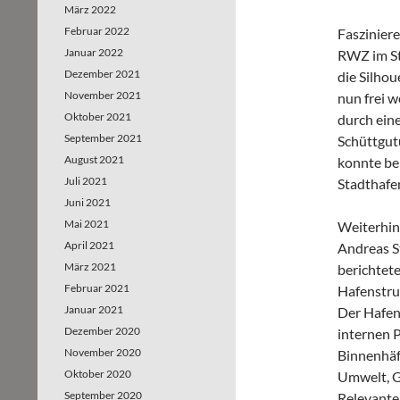
März 2022
Februar 2022
Faszinier
Januar 2022
RWZ im St
Dezember 2021
die Silho
November 2021
nun frei 
Oktober 2021
durch ein
September 2021
Schüttgut
August 2021
konnte ber
Juli 2021
Stadthafe
Juni 2021
Mai 2021
Weiterhin
April 2021
Andreas St
März 2021
berichtete
Februar 2021
Hafenstru
Januar 2021
Der Hafen
Dezember 2020
internen P
November 2020
Binnenhäf
Oktober 2020
Umwelt, Ge
September 2020
Relevante 