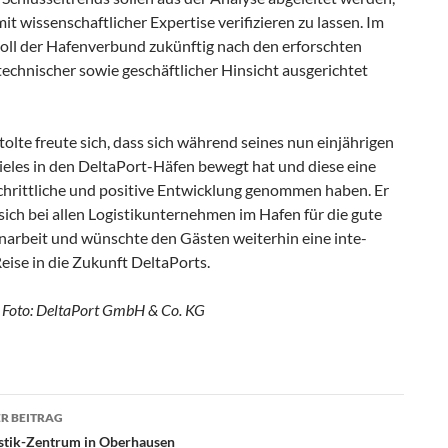
it wissenschaftlicher Expertise verifizieren zu lassen. Im
soll der Hafenverbund zukünftig nach den erforschten
technischer sowie geschäftlicher Hinsicht ausgerichtet
olte freute sich, dass sich während seines nun einjährigen
ieles in den DeltaPort-Häfen bewegt hat und diese eine
schrittliche und positive Entwicklung genommen haben. Er
ich bei allen Logistikunternehmen im Hafen für die gute
rbeit und wünschte den Gästen weiterhin eine inte-
eise in die Zukunft DeltaPorts.
 Foto: DeltaPort GmbH & Co. KG
R BEITRAG
agsnavigation
stik-Zentrum in Oberhausen