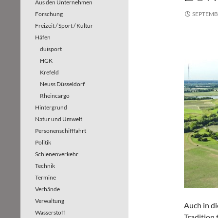
Aus den Unternehmen
Forschung
SEPTEMBE
Freizeit / Sport / Kultur
Häfen
duisport
HGK
Krefeld
Neuss Düsseldorf
Rheincargo
Hintergrund
Natur und Umwelt
Personenschifffahrt
Politik
Schienenverkehr
Technik
Termine
Verbände
Verwaltung
Auch in d
Wasserstoff
Tradition