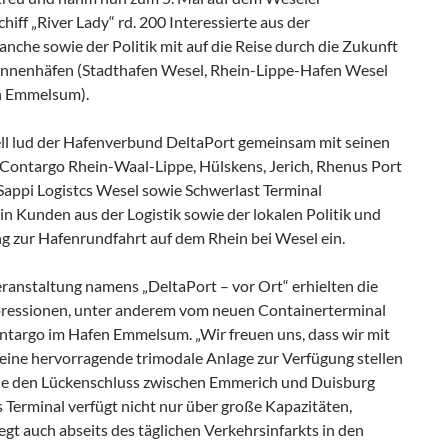
hiff „River Lady“ rd. 200 Interessierte aus der
anche sowie der Politik mit auf die Reise durch die Zukunft
Binnenhäfen (Stadthafen Wesel, Rhein-Lippe-Hafen Wesel
n Emmelsum).
ell lud der Hafenverbund DeltaPort gemeinsam mit seinen
 Contargo Rhein-Waal-Lippe, Hülskens, Jerich, Rhenus Port
 Sappi Logistcs Wesel sowie Schwerlast Terminal
n Kunden aus der Logistik sowie der lokalen Politik und
g zur Hafenrundfahrt auf dem Rhein bei Wesel ein.
ranstaltung namens „DeltaPort – vor Ort“ erhielten die
ressionen, unter anderem vom neuen Containerterminal
ontargo im Hafen Emmelsum. „Wir freuen uns, dass wir mit
eine hervorragende trimodale Anlage zur Verfügung stellen
ie den Lückenschluss zwischen Emmerich und Duisburg
s Terminal verfügt nicht nur über große Kapazitäten,
egt auch abseits des täglichen Verkehrsinfarkts in den