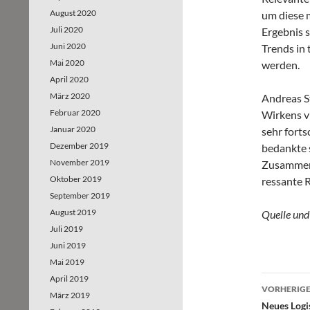
August 2020
um diese m
Juli 2020
Ergebnis 
Juni 2020
Trends in 
Mai 2020
werden.
April 2020
März 2020
Andreas St
Februar 2020
Wirkens v
Januar 2020
sehr fort
Dezember 2019
bedankte s
November 2019
Zusammena
Oktober 2019
ressante R
September 2019
August 2019
Quelle und
Juli 2019
Juni 2019
Mai 2019
April 2019
VORHERIGE
März 2019
Beitr
Neues Logi