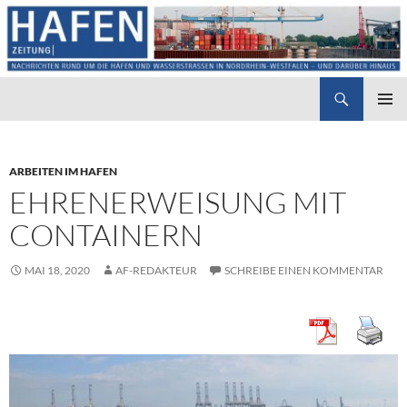
Suchen
Hafenzeitung
ZUM
PRIMÄR
INHALT
MENÜ
SPRINGEN
ARBEITEN IM HAFEN
EHRENERWEISUNG MIT
CONTAINERN
MAI 18, 2020
AF-REDAKTEUR
SCHREIBE EINEN KOMMENTAR