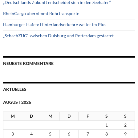
„Deutschlands Zukunft entscheidet sich in den Seehäfen“
RheinCargo übernimmt Rohrtransporte
Hamburger Hafen: Hinterlandverkehre weiter im Plus
„SchachZUG“ zwischen Duisburg und Rotterdam gestartet
NEUESTE KOMMENTARE
AKTUELLES
AUGUST 2026
M
D
M
D
F
S
S
1
2
3
4
5
6
7
8
9