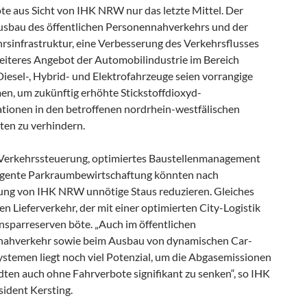
te aus Sicht von IHK NRW nur das letzte Mittel. Der
usbau des öffentlichen Personennahverkehrs und der
rsinfrastruktur, eine Verbesserung des Verkehrsflusses
reiteres Angebot der Automobilindustrie im Bereich
iesel-, Hybrid- und Elektrofahrzeuge seien vorrangige
, um zukünftig erhöhte Stickstoffdioxyd-
tionen in den betroffenen nordrhein-westfälischen
ten zu verhindern.
Verkehrssteuerung, optimiertes Baustellenmanagement
ligente Parkraumbewirtschaftung könnten nach
ung von IHK NRW unnötige Staus reduzieren. Gleiches
den Lieferverkehr, der mit einer optimierten City-Logistik
nsparreserven böte. „Auch im öffentlichen
ahverkehr sowie beim Ausbau von dynamischen Car-
ystemen liegt noch viel Potenzial, um die Abgasemissionen
dten auch ohne Fahrverbote signifikant zu senken“, so IHK
dent Kersting.