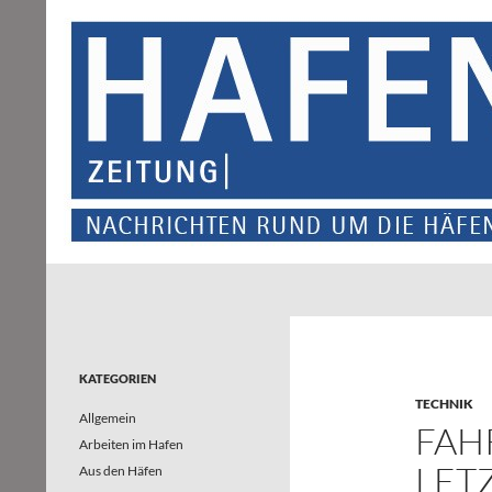
Suchen
Hafenzeitung
Nachrichten rund um die Häfen und
Wasserstraßen in Nordrhein-
Westfalen – und darüber hinaus
KATEGORIEN
TECHNIK
Allgemein
FAH
Arbeiten im Hafen
LET
Aus den Häfen