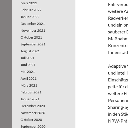
März 2022
Fahrverbo
Februar 2022
weitere A
Januar 2022
Radverkeh
Dezember 2021
und ein b
November 2021
sauberer D
Oktober 2021
Maßnahmen
September 2021
Konzentra
August 2021
Innenstäd
Juli 2021
Juni 2021
Adaptive 
Mai 2021
und intel
April 2021
Einschätz
März 2021
gelte für 
Februar 2021
weitere Ei
Januar 2021
Personenn
Dezember 2020
Sharing-S
November 2020
in den Stä
Oktober 2020
NRW-Präsi
September 2020