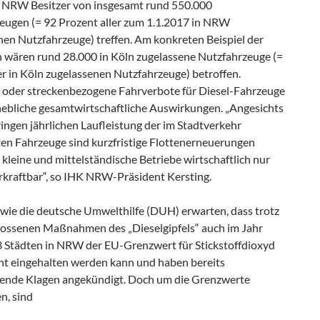
 NRW Besitzer von insgesamt rund 550.000
eugen (= 92 Prozent aller zum 1.1.2017 in NRW
nen Nutzfahrzeuge) treffen. Am konkreten Beispiel der
n wären rund 28.000 in Köln zugelassene Nutzfahrzeuge (=
er in Köln zugelassenen Nutzfahrzeuge) betroffen.
 oder streckenbezogene Fahrverbote für Diesel-Fahrzeuge
hebliche gesamtwirtschaftliche Auswirkungen. „Angesichts
ringen jährlichen Laufleistung der im Stadtverkehr
ten Fahrzeuge sind kurzfristige Flottenerneuerungen
 kleine und mittelständische Betriebe wirtschaftlich nur
rkraftbar“, so IHK NRW-Präsident Kersting.
wie die deutsche Umwelthilfe (DUH) erwarten, dass trotz
lossenen Maßnahmen des „Dieselgipfels“ auch im Jahr
3 Städten in NRW der EU-Grenzwert für Stickstoffdioxyd
ht eingehalten werden kann und haben bereits
ende Klagen angekündigt. Doch um die Grenzwerte
n, sind