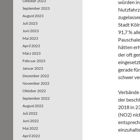
Oktober 2023
würden in
September 2023
Nutzfahrz
August 2023
zugelasse
Juli 2023
Stadt Köl
Juni 2023
91,7 % all
Mai 2023
Pauschale
April 2023
hätten er
März 2023
der oft ge
Februar 2023
eingesetz
Januar 2023
gerade für
Dezember 2022
schwer ve
November 2022
Oktober 2022
Verbände 
September 2022
der besch
August 2022
2018 in 2
Juli 2022
(NO2) nic
Juni 2022
entsprech
Mai 2022
einzuhalte
April 2022