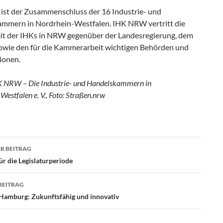
st der Zusammenschluss der 16 Industrie- und
mmern in Nordrhein-Westfalen. IHK NRW vertritt die
t der IHKs in NRW gegenüber der Landesregierung, dem
owie den für die Kammerarbeit wichtigen Behörden und
ionen.
K NRW – Die Industrie- und Handelskammern in
Westfalen e. V., Foto: Straßen.nrw
R BEITRAG
agsnavigation
r die Legislaturperiode
BEITRAG
n Hamburg: Zukunftsfähig und innovativ