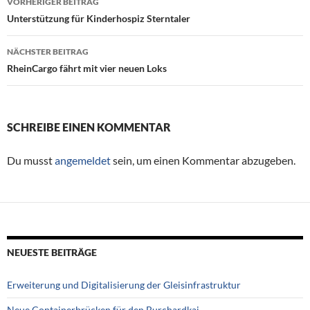
VORHERIGER BEITRAG
Beitragsnavigation
Unterstützung für Kinderhospiz Sterntaler
NÄCHSTER BEITRAG
RheinCargo fährt mit vier neuen Loks
SCHREIBE EINEN KOMMENTAR
Du musst
angemeldet
sein, um einen Kommentar abzugeben.
NEUESTE BEITRÄGE
Erweiterung und Digitalisierung der Gleisinfrastruktur
Neue Containerbrücken für den Burchardkai