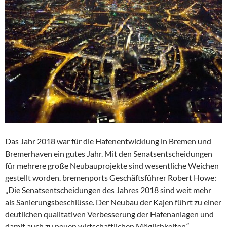
Das Jahr 2018 war für die Hafenentwicklung in Bremen und
Bremerhaven ein gutes Jahr. Mit den Senatsentscheidungen
für mehrere große Neubauprojekte sind wesentliche Weichen
gestellt worden. bremenports Geschäftsführer Robert Howe:
„Die Senatsentscheidungen des Jahres 2018 sind weit mehr
als Sanierungsbeschlüsse. Der Neubau der Kajen führt zu einer
deutlichen qualitativen Verbesserung der Hafenanlagen und
damit auch zu neuen wirtschaftlichen Möglichkeiten.“