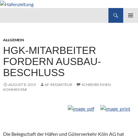
Suchen
Hafenzeitung
ZUM
PRIMÄR
INHALT
MENÜ
SPRINGEN
ALLGEMEIN
HGK-MITARBEITER
FORDERN AUSBAU-
BESCHLUSS
AUGUST 8, 2019
AF-REDAKTEUR
SCHREIBE EINEN
KOMMENTAR
Die Belegschaft der Häfen und Güterverkehr Köln AG hat