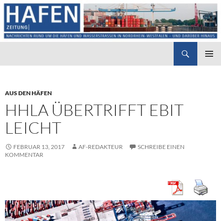
Suchen
Hafenzeitung
ZUM
PRIMÄR
INHALT
MENÜ
SPRINGEN
AUS DEN HÄFEN
HHLA ÜBERTRIFFT EBIT
LEICHT
FEBRUAR 13, 2017
AF-REDAKTEUR
SCHREIBE EINEN
KOMMENTAR