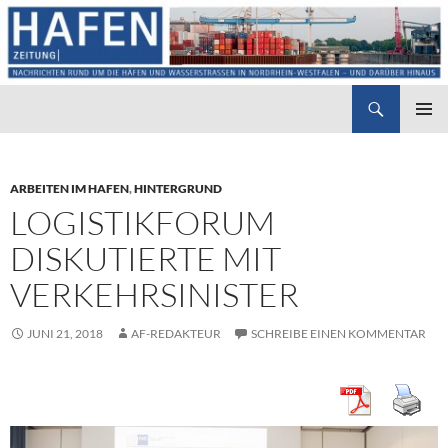
Suchen
Hafenzeitung
ZUM
PRIMÄR
INHALT
MENÜ
SPRINGEN
ARBEITEN IM HAFEN
,
HINTERGRUND
LOGISTIKFORUM
DISKUTIERTE MIT
VERKEHRSINISTER
JUNI 21, 2018
AF-REDAKTEUR
SCHREIBE EINEN KOMMENTAR