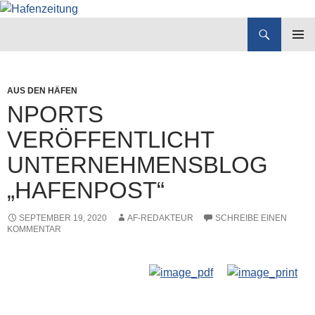
Suchen
Hafenzeitung
ZUM
PRIMÄR
INHALT
MENÜ
SPRINGEN
AUS DEN HÄFEN
NPORTS
VERÖFFENTLICHT
UNTERNEHMENSBLOG
„HAFENPOST“
SEPTEMBER 19, 2020
AF-REDAKTEUR
SCHREIBE EINEN
KOMMENTAR