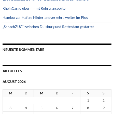
RheinCargo übernimmt Rohrtransporte
Hamburger Hafen: Hinterlandverkehre weiter im Plus
„SchachZUG“ zwischen Duisburg und Rotterdam gestartet
NEUESTE KOMMENTARE
AKTUELLES
AUGUST 2026
M
D
M
D
F
S
S
1
2
3
4
5
6
7
8
9