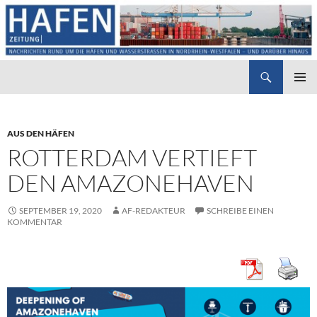
Suchen
Hafenzeitung
ZUM
PRIMÄR
INHALT
MENÜ
SPRINGEN
AUS DEN HÄFEN
ROTTERDAM VERTIEFT
DEN AMAZONEHAVEN
SEPTEMBER 19, 2020
AF-REDAKTEUR
SCHREIBE EINEN
KOMMENTAR