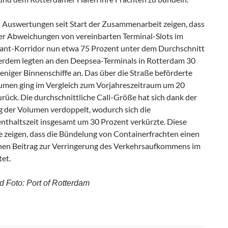
n Auswertungen seit Start der Zusammenarbeit zeigen, dass
der Abweichungen von vereinbarten Terminal-Slots im
nt-Korridor nun etwa 75 Prozent unter dem Durchschnitt
ßerdem legten an den Deepsea-Terminals in Rotterdam 30
niger Binnenschiffe an. Das über die Straße beförderte
umen ging im Vergleich zum Vorjahreszeitraum um 20
rück. Die durchschnittliche Call-Größe hat sich dank der
 der Volumen verdoppelt, wodurch sich die
nthaltszeit insgesamt um 30 Prozent verkürzte. Diese
e zeigen, dass die Bündelung von Containerfrachten einen
hen Beitrag zur Verringerung des Verkehrsaufkommens im
tet.
d Foto: Port of Rotterdam