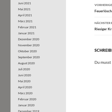
Juni 2021
VORHERIGE
Mai 2021
Beitr
Feuerlösch
April 2021
März 2021
NÄCHSTER 
Februar 2021
Riesiger K
Januar 2021
Dezember 2020
November 2020
SCHREIB
Oktober 2020
September 2020
Du musst
August 2020
Juli 2020
Juni 2020
Mai 2020
April 2020
März 2020
Februar 2020
Januar 2020
Dezember 2019