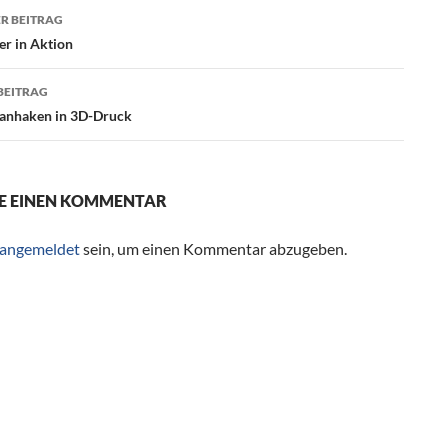
R BEITRAG
agsnavigation
er in Aktion
BEITRAG
ranhaken in 3D-Druck
E EINEN KOMMENTAR
angemeldet
sein, um einen Kommentar abzugeben.