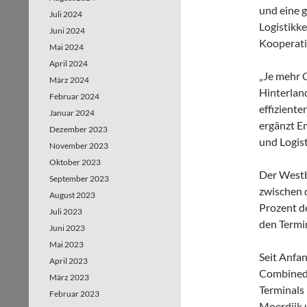
und eine 
Juli 2024
Logistikke
Juni 2024
Kooperatio
Mai 2024
April 2024
„Je mehr 
März 2024
Hinterlan
Februar 2024
effiziente
Januar 2024
ergänzt E
Dezember 2023
und Logis
November 2023
Oktober 2023
Der Westbr
September 2023
zwischen 
August 2023
Prozent d
Juli 2023
den Termi
Juni 2023
Mai 2023
Seit Anfan
April 2023
Combined 
März 2023
Terminals
Februar 2023
Moerdijk 