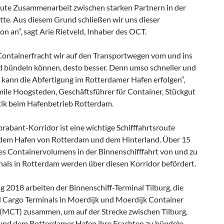
gute Zusammenarbeit zwischen starken Partnern in der
tte. Aus diesem Grund schließen wir uns dieser
n an“, sagt Arie Rietveld, Inhaber des OCT.
Containerfracht wir auf den Transportwegen vom und ins
d bündeln können, desto besser. Denn umso schneller und
r kann die Abfertigung im Rotterdamer Hafen erfolgen“,
mile Hoogsteden, Geschäftsführer für Container, Stückgut
tik beim Hafenbetrieb Rotterdam.
abant-Korridor ist eine wichtige Schifffahrtsroute
dem Hafen von Rotterdam und dem Hinterland. Über 15
es Containervolumens in der Binnenschifffahrt von und zu
nals in Rotterdam werden über diesen Korridor befördert.
g 2018 arbeiten der Binnenschiff-Terminal Tilburg, die
Cargo Terminals in Moerdijk und Moerdijk Container
 (MCT) zusammen, um auf der Strecke zwischen Tilburg,
und dem Rotterdamer Hafen ihre Frachten zu bündeln.