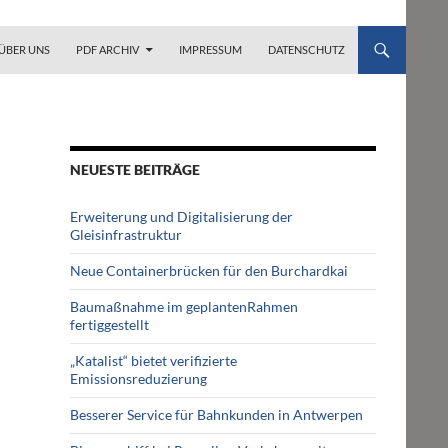
ZUM INHALT SPRINGEN
ÜBER UNS
PDF ARCHIV
IMPRESSUM
DATENSCHUTZ
NEUESTE BEITRÄGE
Erweiterung und Digitalisierung der
Gleisinfrastruktur
Neue Containerbrücken für den Burchardkai
Baumaßnahme im geplantenRahmen
fertiggestellt
„Katalist“ bietet verifizierte
Emissionsreduzierung
Besserer Service für Bahnkunden in Antwerpen