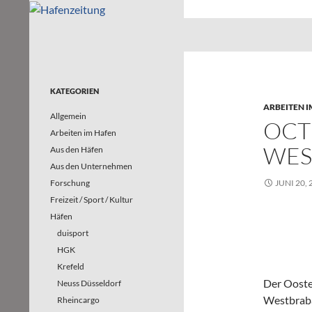
Suchen
Hafenzeitung
Nachrichten rund um die Häfen und
Wasserstraßen in Nordrhein-
Westfalen – und darüber hinaus
KATEGORIEN
ARBEITEN I
Allgemein
OCT 
Arbeiten im Hafen
EST
Aus den Häfen
Aus den Unternehmen
Forschung
JUNI 20, 
Freizeit / Sport / Kultur
Häfen
duisport
HGK
Krefeld
Der Ooste
Neuss Düsseldorf
Westbraba
Rheincargo