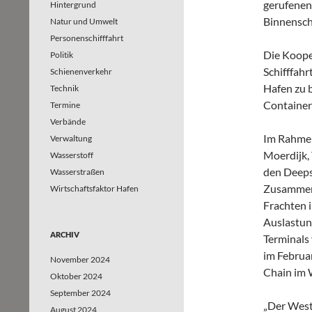
gerufenen
Hintergrund
Binnensch
Natur und Umwelt
Personenschifffahrt
Die Kooper
Politik
Schifffah
Schienenverkehr
Hafen zu 
Technik
Container
Termine
Verbände
Im Rahmen
Verwaltung
Moerdijk,
Wasserstoff
den Deeps
Wasserstraßen
Zusammena
Wirtschaftsfaktor Hafen
Frachten 
Auslastung
ARCHIV
Terminals
im Februa
November 2024
Chain im 
Oktober 2024
September 2024
„Der Westb
August 2024