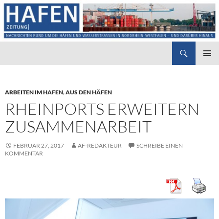
Suchen
Hafenzeitung
ZUM
PRIMÄR
INHALT
MENÜ
SPRINGEN
ARBEITEN IM HAFEN
,
AUS DEN HÄFEN
RHEINPORTS ERWEITERN
ZUSAMMENARBEIT
FEBRUAR 27, 2017
AF-REDAKTEUR
SCHREIBE EINEN
KOMMENTAR