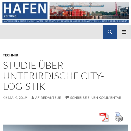
Suchen
Hafenzeitung
ZUM
PRIMÄR
INHALT
MENÜ
SPRINGEN
TECHNIK
STUDIE ÜBER
UNTERIRDISCHE CITY-
LOGISTIK
MAI 9, 2019
AF-REDAKTEUR
SCHREIBE EINEN KOMMENTAR