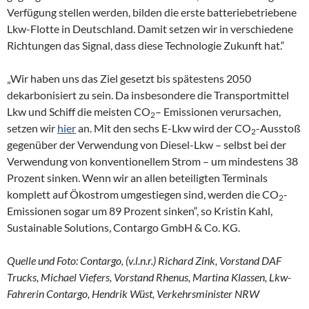
Verfügung stellen werden, bilden die erste batteriebetriebene
Lkw-Flotte in Deutschland. Damit setzen wir in verschiedene
Richtungen das Signal, dass diese Technologie Zukunft hat.“
„Wir haben uns das Ziel gesetzt bis spätestens 2050
dekarbonisiert zu sein. Da insbesondere die Transportmittel
Lkw und Schiff die meisten CO
– Emissionen verursachen,
2
setzen wir
hier
an. Mit den sechs E-Lkw wird der CO
-Ausstoß
2
gegenüber der Verwendung von Diesel-Lkw – selbst bei der
Verwendung von konventionellem Strom – um mindestens 38
Prozent sinken. Wenn wir an allen beteiligten Terminals
komplett auf Ökostrom umgestiegen sind, werden die CO
-
2
Emissionen sogar um 89 Prozent sinken“, so Kristin Kahl,
Sustainable Solutions, Contargo GmbH & Co. KG.
Quelle und Foto: Contargo, (v.l.n.r.) Richard Zink, Vorstand DAF
Trucks, Michael Viefers, Vorstand Rhenus, Martina Klassen, Lkw-
Fahrerin Contargo, Hendrik Wüst, Verkehrsminister NRW