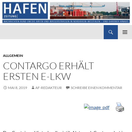
Suchen
Hafenzeitung
ZUM
PRIMÄR
INHALT
MENÜ
SPRINGEN
ALLGEMEIN
CONTARGO ERHÄLT
ERSTEN E-LKW
MAI 8, 2019
AF-REDAKTEUR
SCHREIBE EINEN KOMMENTAR