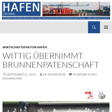
Suchen
Hafenzeitung
ZUM
PRIMÄR
INHALT
MENÜ
SPRINGEN
WIRTSCHAFTSFAKTOR HAFEN
WITTIG ÜBERNIMMT
BRUNNENPATENSCHAFT
SEPTEMBER 21, 2015
AF-REDAKTEUR
SCHREIBE EINEN
KOMMENTAR