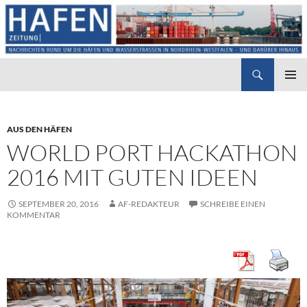
Suchen
Hafenzeitung
ZUM
PRIMÄR
INHALT
MENÜ
SPRINGEN
AUS DEN HÄFEN
WORLD PORT HACKATHON
2016 MIT GUTEN IDEEN
SEPTEMBER 20, 2016
AF-REDAKTEUR
SCHREIBE EINEN
KOMMENTAR