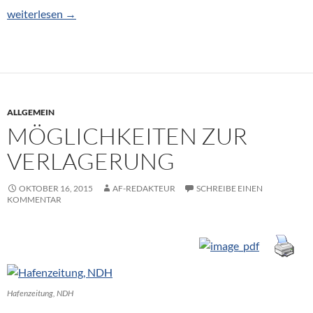
Auf leistungsfähige Wege angewiesen
weiterlesen
→
ALLGEMEIN
MÖGLICHKEITEN ZUR
VERLAGERUNG
OKTOBER 16, 2015
AF-REDAKTEUR
SCHREIBE EINEN
KOMMENTAR
Hafenzeitung, NDH