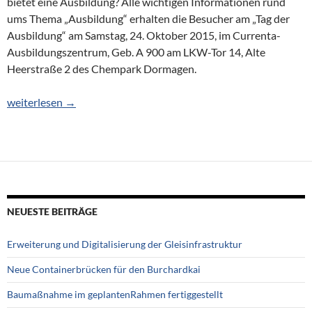
bietet eine Ausbildung? Alle wichtigen Informationen rund
ums Thema „Ausbildung“ erhalten die Besucher am „Tag der
Ausbildung“ am Samstag, 24. Oktober 2015, im Currenta-
Ausbildungszentrum, Geb. A 900 am LKW-Tor 14, Alte
Heerstraße 2 des Chempark Dormagen.
Umfassenden Einblick in die Arbeitswelt
weiterlesen
→
NEUESTE BEITRÄGE
Erweiterung und Digitalisierung der Gleisinfrastruktur
Neue Containerbrücken für den Burchardkai
Baumaßnahme im geplantenRahmen fertiggestellt