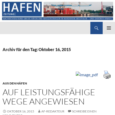
Suchen
Hafenzeitung
ZUM
PRIMÄR
INHALT
MENÜ
SPRINGEN
Archiv für den Tag: Oktober 16, 2015
AUS DEN HÄFEN
AUF LEISTUNGSFÄHIGE
WEGE ANGEWIESEN
OKTOBER 16, 2015
AF-REDAKTEUR
SCHREIBE EINEN