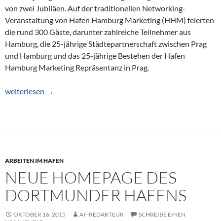
von zwei Jubiläen. Auf der traditionellen Networking-
Veranstaltung von Hafen Hamburg Marketing (HHM) feierten
die rund 300 Gäste, darunter zahlreiche Teilnehmer aus
Hamburg, die 25-jährige Städtepartnerschaft zwischen Prag
und Hamburg und das 25-jährige Bestehen der Hafen
Hamburg Marketing Repräsentanz in Prag.
Prag und Hamburg feiern Partnerschaft
weiterlesen
→
ARBEITEN IM HAFEN
NEUE HOMEPAGE DES
DORTMUNDER HAFENS
OKTOBER 16, 2015
AF-REDAKTEUR
SCHREIBE EINEN