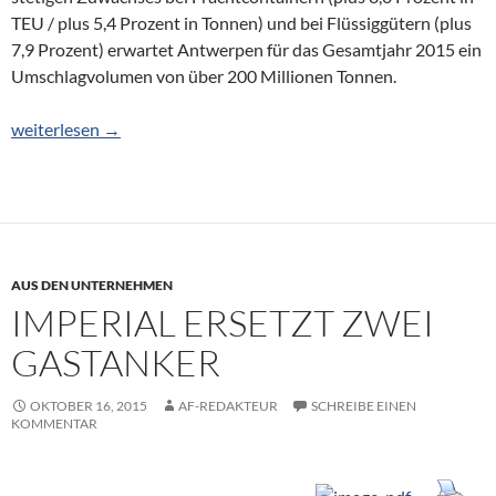
TEU / plus 5,4 Prozent in Tonnen) und bei Flüssiggütern (plus
7,9 Prozent) erwartet Antwerpen für das Gesamtjahr 2015 ein
Umschlagvolumen von über 200 Millionen Tonnen.
Antwerpen steuert auf Rekordjahr zu
weiterlesen
→
AUS DEN UNTERNEHMEN
IMPERIAL ERSETZT ZWEI
GASTANKER
OKTOBER 16, 2015
AF-REDAKTEUR
SCHREIBE EINEN
KOMMENTAR