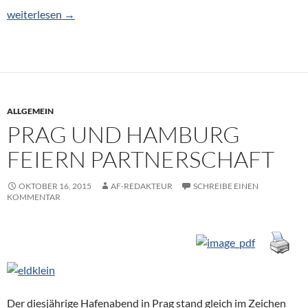
Rotterdamer Hafen mit 5,4 Prozent Plus
weiterlesen
→
ALLGEMEIN
PRAG UND HAMBURG
FEIERN PARTNERSCHAFT
OKTOBER 16, 2015
AF-REDAKTEUR
SCHREIBE EINEN
KOMMENTAR
Der diesjährige Hafenabend in Prag stand gleich im Zeichen