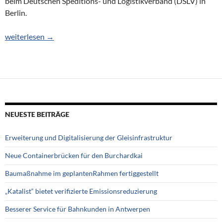
beim Deutschen Speditions- und Logistikverband (DSLV) in
Berlin.
Jürgen Hasler verstärkt den DSLV
weiterlesen
→
NEUESTE BEITRÄGE
Erweiterung und Digitalisierung der Gleisinfrastruktur
Neue Containerbrücken für den Burchardkai
Baumaßnahme im geplantenRahmen fertiggestellt
„Katalist“ bietet verifizierte Emissionsreduzierung
Besserer Service für Bahnkunden in Antwerpen