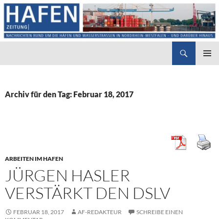
Suchen
Hafenzeitung
ZUM
PRIMÄR
INHALT
MENÜ
SPRINGEN
Archiv für den Tag: Februar 18, 2017
ARBEITEN IM HAFEN
JÜRGEN HASLER
VERSTÄRKT DEN DSLV
FEBRUAR 18, 2017
AF-REDAKTEUR
SCHREIBE EINEN