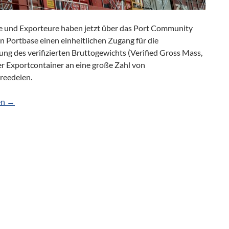
e und Exporteure haben jetzt über das Port Community
n Portbase einen einheitlichen Zugang für die
ng des verifizierten Bruttogewichts (Verified Gross Mass,
r Exportcontainer an eine große Zahl von
reedeien.
cher Zugang für VGM-Meldung
en
→