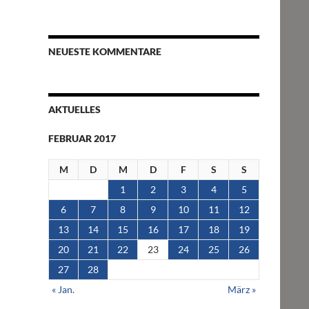
NEUESTE KOMMENTARE
AKTUELLES
FEBRUAR 2017
M
D
M
D
F
S
S
1
2
3
4
5
6
7
8
9
10
11
12
13
14
15
16
17
18
19
20
21
22
23
24
25
26
27
28
« Jan.
März »