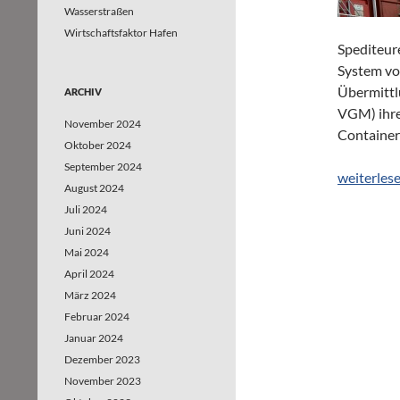
Wasserstraßen
Wirtschaftsfaktor Hafen
Spediteur
System vo
Übermittlu
ARCHIV
VGM) ihre
November 2024
Container
Oktober 2024
September 2024
Einheitli
weiterles
August 2024
Juli 2024
Juni 2024
Mai 2024
April 2024
März 2024
Februar 2024
Januar 2024
Dezember 2023
November 2023