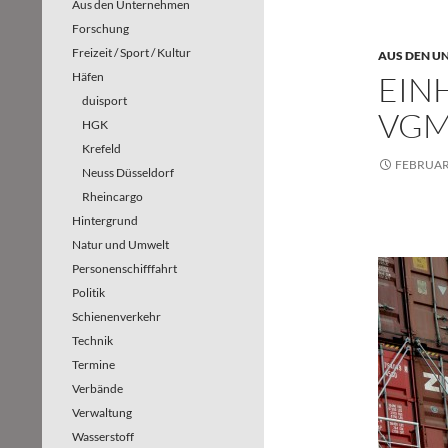
Aus den Unternehmen
Forschung
Freizeit / Sport / Kultur
AUS DEN U
Häfen
EIN
duisport
VGM
HGK
Krefeld
FEBRUAR 
Neuss Düsseldorf
Rheincargo
Hintergrund
Natur und Umwelt
Personenschifffahrt
Politik
Schienenverkehr
Technik
Termine
Verbände
Verwaltung
Wasserstoff