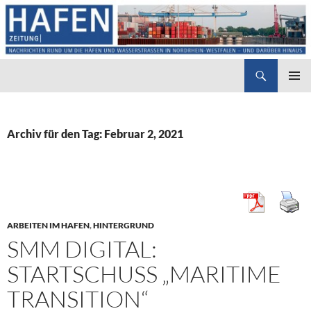
Suchen
Hafenzeitung
ZUM
PRIMÄR
INHALT
MENÜ
SPRINGEN
Archiv für den Tag: Februar 2, 2021
ARBEITEN IM HAFEN
,
HINTERGRUND
SMM DIGITAL:
STARTSCHUSS „MARITIME
TRANSITION“