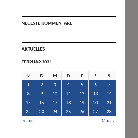
NEUESTE KOMMENTARE
AKTUELLES
FEBRUAR 2021
M
D
M
D
F
S
S
1
2
3
4
5
6
7
8
9
10
11
12
13
14
15
16
17
18
19
20
21
22
23
24
25
26
27
28
« Jan.
März »