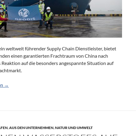
n weltweit führender Supply Chain Dienstleister, bietet
nden einen garantierten Frachtraum von China nach
s Reaktion auf die besonders angespannte Situation auf
achtmarkt.
artert Tonnage auf Asien-Europa Route
en
→
ÄFEN
,
AUS DEN UNTERNEHMEN
,
NATUR UND UMWELT