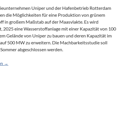
ieunternehmen Uniper und der Hafenbetrieb Rotterdam
en die Möglichkeiten für eine Produktion von grünem
ff in großem Maßstab auf der Maasvlakte. Es wird
t, 2025 eine Wasserstoffanlage mit einer Kapazität von 100
m Gelände von Uniper zu bauen und deren Kapazität im
 auf 500 MW zu erweitern. Die Machbarkeitsstudie soll
m Sommer abgeschlossen werden.
sserstoffs auf der Maasvlakte
en
→