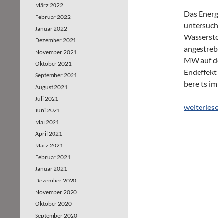
März 2022
Das Energ
Februar 2022
untersuch
Januar 2022
Wassersto
Dezember 2021
angestreb
November 2021
MW auf de
Oktober 2021
Endeffekt
September 2021
bereits i
August 2021
Juli 2021
grünen Wa
weiterles
Juni 2021
Mai 2021
April 2021
März 2021
Februar 2021
Januar 2021
Dezember 2020
November 2020
Oktober 2020
September 2020