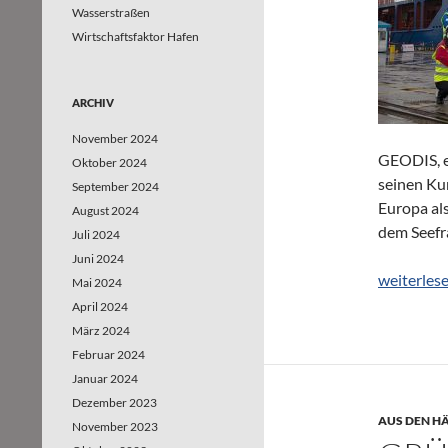
Wasserstraßen
Wirtschaftsfaktor Hafen
ARCHIV
November 2024
GEODIS, ei
Oktober 2024
seinen Ku
September 2024
Europa al
August 2024
dem Seefr
Juli 2024
Juni 2024
GEODIS ch
weiterles
Mai 2024
April 2024
März 2024
Februar 2024
Januar 2024
Dezember 2023
AUS DEN H
November 2023