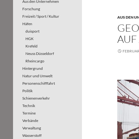
Aus den Unternehmen
Forschung
Freizeit / Sport / Kultur
AUS DEN U
Häfen
GEO
duisport
AUF
HGK
Krefeld
FEBRUAR 
Neuss Düsseldorf
Rheincargo
Hintergrund
Natur und Umwelt
Personenschifffahrt
Politik
Schienenverkehr
Technik
Termine
Verbände
Verwaltung
Wasserstoff