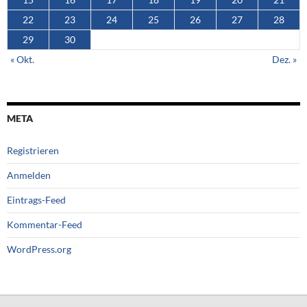
22
23
24
25
26
27
28
29
30
« Okt.
Dez. »
META
Registrieren
Anmelden
Eintrags-Feed
Kommentar-Feed
WordPress.org