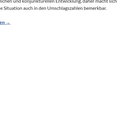
tlichen und konjunkturellen Entwicklung, daher macht sich
lle Situation auch in den Umschlagszahlen bemerkbar.
und Roth rüsten sich für die Herausforderungen
sen
→