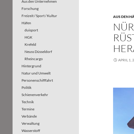
Aus den Unternehmen
Forschung
Freizeit / Sport / Kultur
AUS DEN H
Häfen
NÜR
duisport
RÜS
HGK
Krefeld
HER
Neuss Düsseldorf
Rheincargo
APRIL 1, 
Hintergrund
Natur und Umwelt
Personenschifffahrt
Politik
Schienenverkehr
Technik
Termine
Verbände
Verwaltung
Wasserstoff