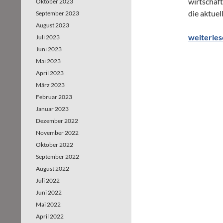
wirtschaf
Oktober 2023
die aktue
September 2023
August 2023
Nürnberg 
weiterle
Juli 2023
Juni 2023
Mai 2023
April 2023
März 2023
Februar 2023
Januar 2023
Dezember 2022
November 2022
Oktober 2022
September 2022
August 2022
Juli 2022
Juni 2022
Mai 2022
April 2022