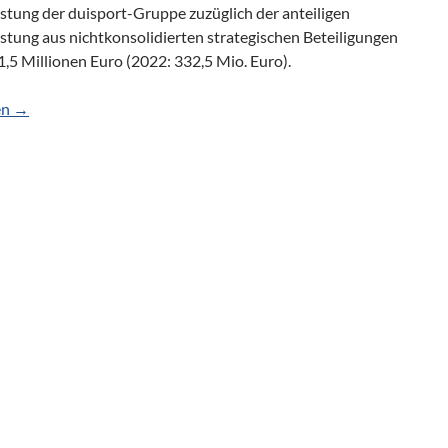
stung der duisport-Gruppe zuzüglich der anteiligen
stung aus nichtkonsolidierten strategischen Beteiligungen
,5 Millionen Euro (2022: 332,5 Mio. Euro).
rotzt der Wirtschaftsflaute und treibt Projekte voran
en
→