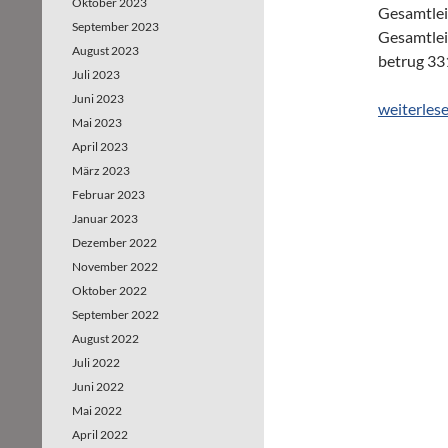
Oktober 2023
Gesamtlei
September 2023
Gesamtlei
August 2023
betrug 331
Juli 2023
Juni 2023
duisport t
weiterles
Mai 2023
April 2023
März 2023
Februar 2023
Januar 2023
Dezember 2022
November 2022
Oktober 2022
September 2022
August 2022
Juli 2022
Juni 2022
Mai 2022
April 2022