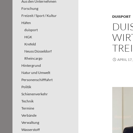
Aus den Unternehmen
Forschung
Freizeit / Sport / Kultur
DUISPORT
Häfen
DUI
duisport
WIR
HGK
Krefeld
TRE
Neuss Düsseldorf
Rheincargo
APRIL 17,
Hintergrund
Natur und Umwelt
Personenschifffahrt
Politik
Schienenverkehr
Technik
Termine
Verbände
Verwaltung
Wasserstoff