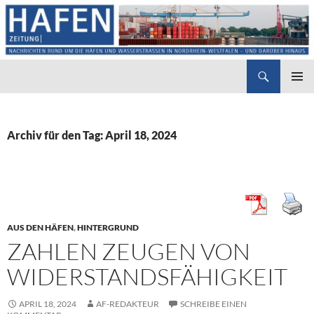
Suchen
Hafenzeitung
ZUM
PRIMÄR
INHALT
MENÜ
SPRINGEN
Archiv für den Tag: April 18, 2024
AUS DEN HÄFEN
,
HINTERGRUND
ZAHLEN ZEUGEN VON
WIDERSTANDSFÄHIGKEIT
APRIL 18, 2024
AF-REDAKTEUR
SCHREIBE EINEN