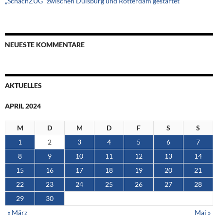
„SchachZUG“ zwischen Duisburg und Rotterdam gestartet
NEUESTE KOMMENTARE
AKTUELLES
APRIL 2024
M
D
M
D
F
S
S
1
2
3
4
5
6
7
8
9
10
11
12
13
14
15
16
17
18
19
20
21
22
23
24
25
26
27
28
29
30
« März
Mai »