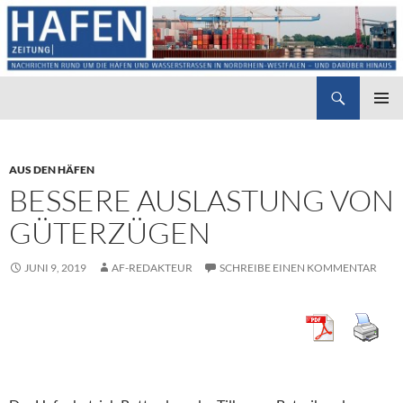
Suchen
Hafenzeitung
ZUM
PRIMÄR
INHALT
MENÜ
SPRINGEN
AUS DEN HÄFEN
BESSERE AUSLASTUNG VON
GÜTERZÜGEN
JUNI 9, 2019
AF-REDAKTEUR
SCHREIBE EINEN KOMMENTAR