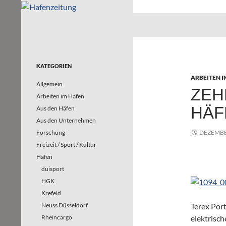
Suchen
Hafenzeitung
Nachrichten rund um die Häfen und
Wasserstraßen in Nordrhein-
Westfalen – und darüber hinaus
KATEGORIEN
ARBEITEN I
Allgemein
ZEH
Arbeiten im Hafen
HÄF
Aus den Häfen
Aus den Unternehmen
Forschung
DEZEMBER
Freizeit / Sport / Kultur
Häfen
duisport
HGK
Krefeld
Terex Port
Neuss Düsseldorf
elektrisch
Rheincargo