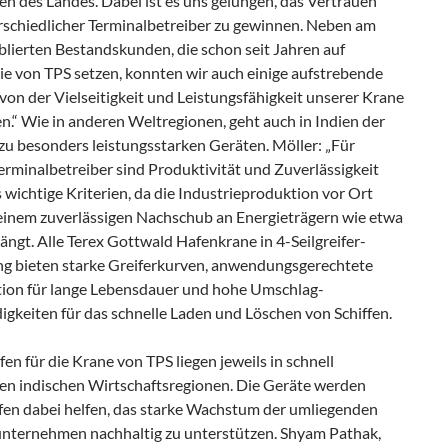
n des Landes. Dabei ist es uns gelungen, das Vertrauen
rschiedlicher Terminalbetreiber zu gewinnen. Neben am
blierten Bestandskunden, die schon seit Jahren auf
ie von TPS setzen, konnten wir auch einige aufstrebende
von der Vielseitigkeit und Leistungsfähigkeit unserer Krane
.“ Wie in anderen Weltregionen, geht auch in Indien der
zu besonders leistungsstarken Geräten. Möller: „Für
erminalbetreiber sind Produktivität und Zuverlässigkeit
wichtige Kriterien, da die Industrieproduktion vor Ort
einem zuverlässigen Nachschub an Energieträgern wie etwa
ngt. Alle Terex Gottwald Hafenkrane in 4-Seilgreifer-
g bieten starke Greiferkurven, anwendungsgerechtete
ation für lange Lebensdauer und hohe Umschlag­
gkeiten für das schnelle Laden und Löschen von Schiffen.
fen für die Krane von TPS liegen jeweils in schnell
n indischen Wirtschafts­regionen. Die Geräte werden
fen dabei helfen, das starke Wachstum der umliegenden
unternehmen nachhaltig zu unterstützen. Shyam Pathak,