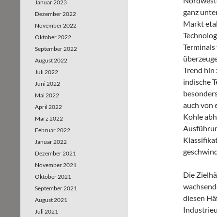
Nordweste
Januar 2023
ganz unte
Dezember 2022
Markt eta
November 2022
Technolog
Oktober 2022
Terminals 
September 2022
überzeugen
August 2022
Trend hin 
Juli 2022
indische T
Juni 2022
besonders 
Mai 2022
auch von 
April 2022
Kohle abhä
März 2022
Ausführun
Februar 2022
Klassifik
Januar 2022
geschwindi
Dezember 2021
November 2021
Die Zielhä
Oktober 2021
wachsende
September 2021
diesen Hä
August 2021
Industrie
Juli 2021