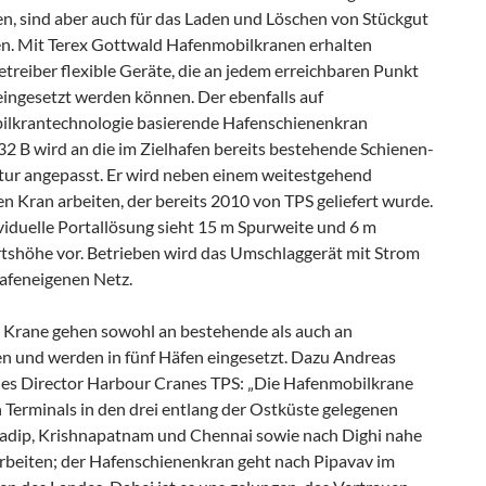
n, sind aber auch für das Laden und Löschen von Stückgut
n. Mit Terex Gottwald Hafenmobilkranen erhalten
treiber flexible Geräte, die an jedem erreichbaren Punkt
eingesetzt werden können. Der ebenfalls auf
lkrantechnologie basierende Hafenschienenkran
2 B wird an die im Zielhafen bereits bestehende Schienen-
ktur angepasst. Er wird neben einem weitestgehend
n Kran arbeiten, der bereits 2010 von TPS geliefert wurde.
viduelle Portallösung sieht 15 m Spurweite und 6 m
tshöhe vor. Betrieben wird das Umschlaggerät mit Strom
afeneigenen Netz.
 Krane gehen sowohl an bestehende als auch an
 und werden in fünf Häfen eingesetzt. Dazu Andreas
ales Director Harbour Cranes TPS: „Die Hafenmobilkrane
 Terminals in den drei entlang der Ostküste gelegenen
adip, Krishnapatnam und Chennai sowie nach Dighi nahe
beiten; der Hafenschienenkran geht nach Pipavav im