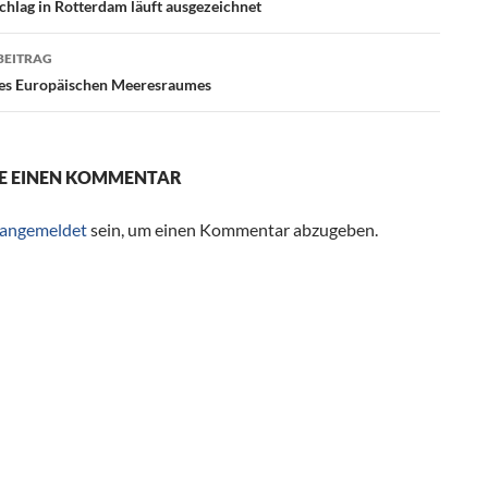
agsnavigation
hlag in Rotterdam läuft ausgezeichnet
BEITRAG
es Europäischen Meeresraumes
E EINEN KOMMENTAR
angemeldet
sein, um einen Kommentar abzugeben.