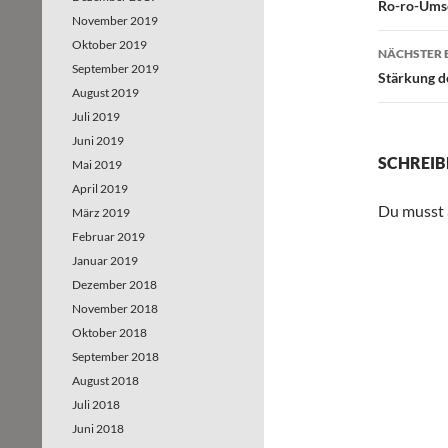
Beitr
Ro-ro-Umsc
November 2019
Oktober 2019
NÄCHSTER 
September 2019
Stärkung d
August 2019
Juli 2019
Juni 2019
SCHREIB
Mai 2019
April 2019
Du musst
März 2019
Februar 2019
Januar 2019
Dezember 2018
November 2018
Oktober 2018
September 2018
August 2018
Juli 2018
Juni 2018