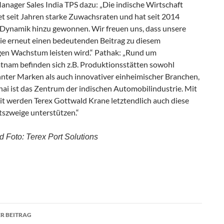
anager Sales India TPS dazu: „Die indische Wirtschaft
et seit Jahren starke Zuwachsraten und hat seit 2014
 Dynamik hinzu gewonnen. Wir freuen uns, dass unsere
ie erneut einen bedeutenden Beitrag zu diesem
gen Wachstum leisten wird.“ Pathak: „Rund um
tnam befinden sich z.B. Produktionsstätten sowohl
nter Marken als auch innovativer einheimischer Branchen,
ai ist das Zentrum der indischen Automobil­industrie. Mit
it werden Terex Gottwald Krane letztendlich auch diese
tszweige unterstützen.“
d Foto: Terex Port Solutions
R BEITRAG