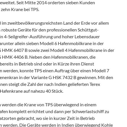
geweitet. Seit Mitte 2014 orderten sieben Kunden
 zehn Krane bei TPS.
 im zweitbevölkerungs­reichsten Land der Erde vor allem
 robuste Geräte für den professionellen Schüttgut­
in 4-Seilgreifer-Ausführung und hoher Lebensdauer
arunter allein sieben Modell 6 Hafenmobilkrane in der
G HMK 6407 B sowie zwei Modell 4 Hafenmobilkrane in der
G HMK 4406 B. Neben den Hafenmobilkranen, die
ereits in Betrieb sind oder in Kürze ihren Dienst
 werden, konnte TPS einen Auftrag über einen Modell 7
enenkran in der Variante G HSK 7432 B gewinnen. Mit den
en steigt die Zahl der nach Indien gelieferten Terex
Hafenkrane auf nahezu 40 Stück.
h werden die Krane von TPS überwiegend in einem
fen komplett errichtet und dann per Schwerlastschiff zu
atzorten gebracht, wo sie in kurzer Zeit in Betrieb
werden. Die Geräte werden in Indien überwiegend Kohle