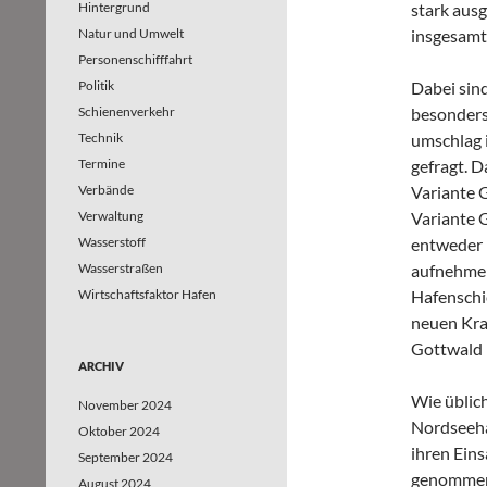
stark aus
Hintergrund
insgesamt
Natur und Umwelt
Personenschifffahrt
Dabei sind
Politik
besonders
Schienenverkehr
umschlag 
Technik
gefragt. D
Termine
Variante 
Verbände
Variante 
Verwaltung
entweder b
Wasserstoff
aufnehmen
Wasserstraßen
Hafenschi
Wirtschaftsfaktor Hafen
neuen Kran
Gottwald 
ARCHIV
Wie üblic
November 2024
Nordseeha
Oktober 2024
ihren Eins
September 2024
genommen 
August 2024