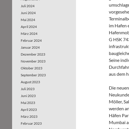
umschlage
Juli 2024
vorgesehe
Juni 2024
Terminalbe
Mai 2024
im Hafen 
April 2024
Hafenmobi
März 2024
G HSK 743
Februar 2024
infrastru
Januar 2024
baugleiche
Dezember 2023
Seine indi
November 2023
Durchfahr
Oktober 2023
aus dem h
September 2023
August 2023
Die neuen
Juli 2023
Neukunden
Juni 2023
Möller, S
Mai 2023
werden an
April 2023
Häfen Par
März 2023
Mumbai ar
Februar 2023